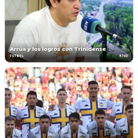
Arrúa y los logros con Trinidense
970D
FÚTBOL