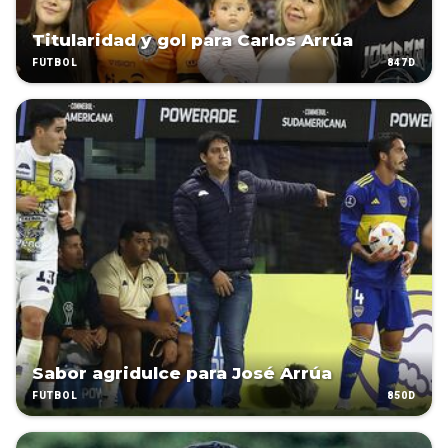
Titularidad y gol para Carlos Arrúa
847D
FÚTBOL
Sabor agridulce para José Arrúa
850D
FÚTBOL