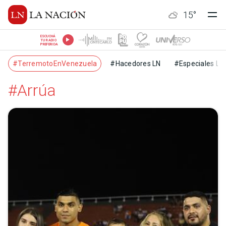
15
°
ESCUCHÁ
TU RADIO
PREFERIDA
#TerremotoEnVenezuela
#Hacedores LN
#Especiales LN
#Arrúa