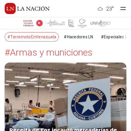
23
°
ESCUCHÁ
TU RADIO
PREFERIDA
#TerremotoEnVenezuela
#Hacedores LN
#Especiales LN
#Armas y municiones
Receita de Foz incautó mercaderías de