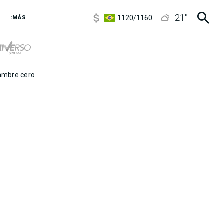
5920
/
5970
21
°
1120
/
1160
:MÁS
3,6
/
3,9
6850
/
7200
5920
/
5970
mbre cero