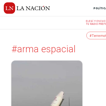
POLÍTIC
ELEGÍ Y
ESCUC
TU RADIO
PREF
#Terremo
#arma espacial