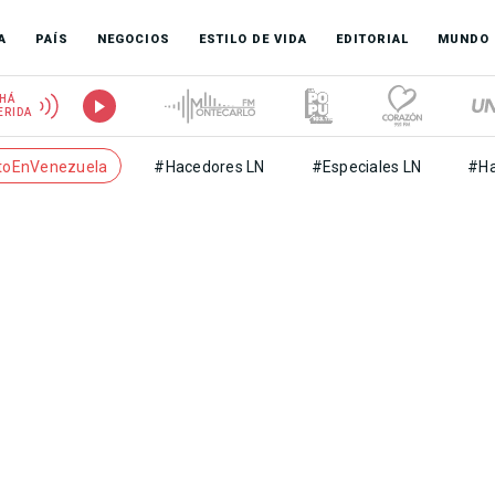
A
PAÍS
NEGOCIOS
ESTILO DE VIDA
EDITORIAL
MUNDO
HÁ
ERIDA
toEnVenezuela
#Hacedores LN
#Especiales LN
#Ha