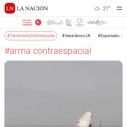
21
°
ESCUCHÁ
TU RADIO
PREFERIDA
#TerremotoEnVenezuela
#Hacedores LN
#Especiales LN
#arma contraespacial