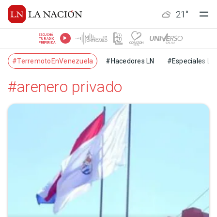
21
°
ESCUCHÁ
TU RADIO
PREFERIDA
#TerremotoEnVenezuela
#Hacedores LN
#Especiales LN
#arenero privado