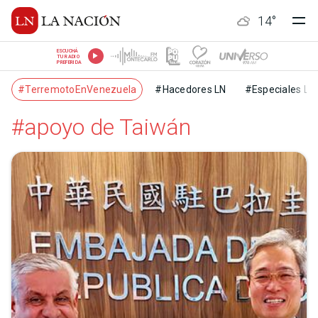
14
°
ESCUCHÁ
TU RADIO
PREFERIDA
#TerremotoEnVenezuela
#Hacedores LN
#Especiales LN
#apoyo de Taiwán