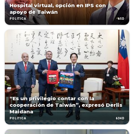
Hospital virtual, opción en IPS con
apoyo de Taiwán
65D
POLÍTICA
“Es un privilegio contar con la
cooperación de Taiwán”, expresó Derlis
Maidana
634D
POLÍTICA