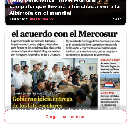
ueno bank lanza “Nivel Mundial”,
campaña que llevará a hinchas a ver a la
Albirroja en el mundial
PATROCINADO
142D
NEGOCIOS
LN PM: edición del 9 de enero
Cargar más noticias
208D
TAPA LNPM