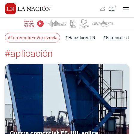
22
°
ESCUCHÁ
TU RADIO
PREFERIDA
#TerremotoEnVenezuela
#Hacedores LN
#Especiales LN
#aplicación
Guerra comercial: EE. UU. aplica