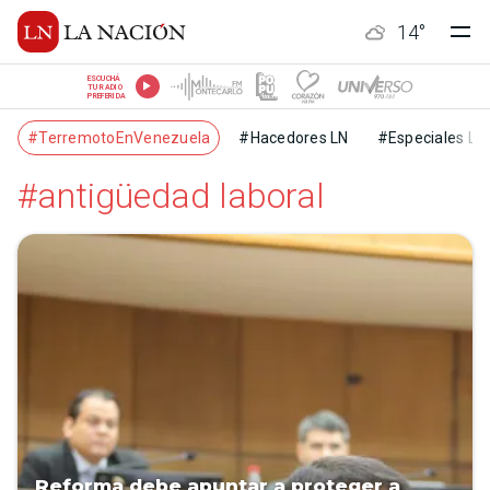
14
°
ESCUCHÁ
TU RADIO
PREFERIDA
#TerremotoEnVenezuela
#Hacedores LN
#Especiales LN
#antigüedad laboral
Reforma debe apuntar a proteger a