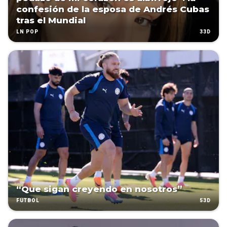
confesión de la esposa de Andrés Cubas
tras el Mundial
33D
LN POP
“Que sigan creyendo en nosotros”
53D
FÚTBOL