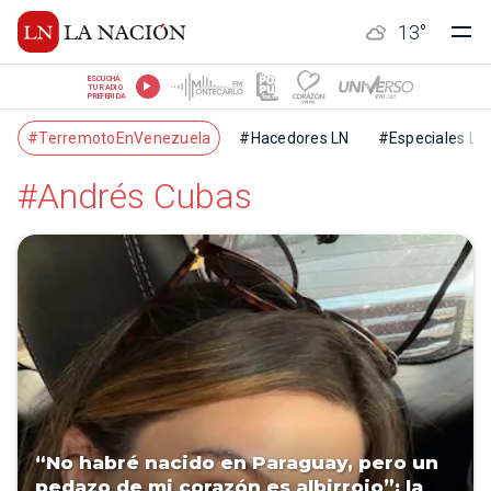
13
°
ESCUCHÁ
TU RADIO
PREFERIDA
#TerremotoEnVenezuela
#Hacedores LN
#Especiales LN
#Andrés Cubas
“No habré nacido en Paraguay, pero un
pedazo de mi corazón es albirrojo”: la