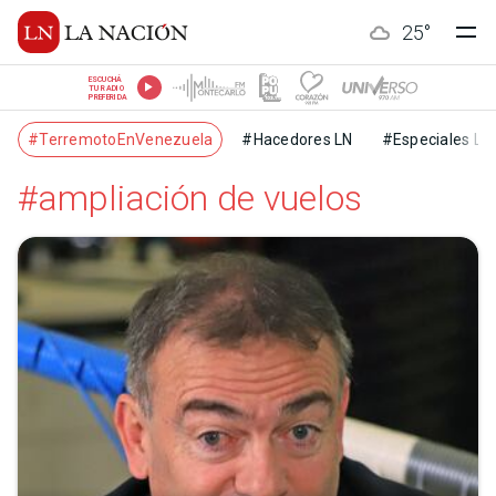
25
°
ESCUCHÁ
TU RADIO
PREFERIDA
#TerremotoEnVenezuela
#Hacedores LN
#Especiales LN
#ampliación de vuelos