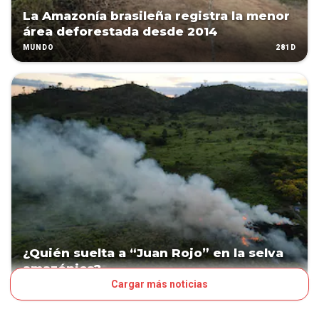
La Amazonía brasileña registra la menor
área deforestada desde 2014
281D
MUNDO
¿Quién suelta a “Juan Rojo” en la selva
amazónica?
Cargar más noticias
298D
MUNDO