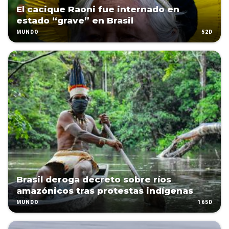
El cacique Raoni fue internado en
estado “grave” en Brasil
52D
MUNDO
Brasil deroga decreto sobre ríos
amazónicos tras protestas indígenas
165D
MUNDO