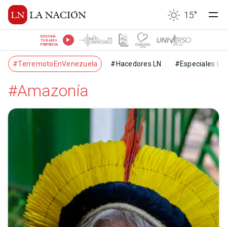
15
°
ESCUCHÁ
TU RADIO
PREFERIDA
#TerremotoEnVenezuela
#Hacedores LN
#Especiales LN
#Amazonía