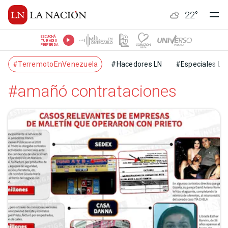
22
°
ESCUCHÁ
TU RADIO
PREFERIDA
#TerremotoEnVenezuela
#Hacedores LN
#Especiales LN
#amañó contrataciones