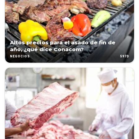
Altos precios para el asado de fin de
año, ¿qué dice Conacom?
597D
NEGOCIOS