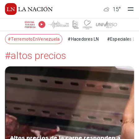
15
°
ESCUCHÁ
TU RADIO
PREFERIDA
#TerremotoEnVenezuela
#Hacedores LN
#Especiales LN
#altos precios
Altos precios de la carne responden a