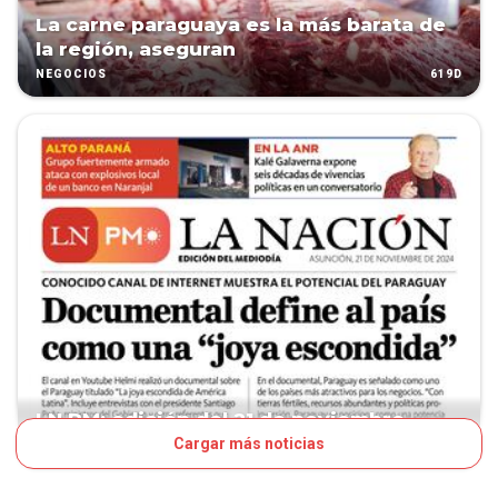
La carne paraguaya es la más barata de
la región, aseguran
619D
NEGOCIOS
LN PM: edición del 21 de noviembre
Cargar más noticias
625D
TAPA LNPM