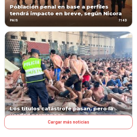
Población penal en base a perfiles
tendrá impacto en breve, según Nicora
714D
PAÍS
Los títulos catástrofe pasan, pero la
verdad permanece
Cargar más noticias
961D
CONTEXTO