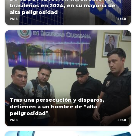
brasileños en 2024, en su mayoría de
alta peligrosidad
585D
PAÍS
Tras una persecución y disparos,
detienen a un hombre de “alta
peligrosidad”
595D
PAÍS