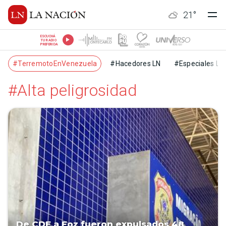
21
°
ESCUCHÁ
TU RADIO
PREFERIDA
#TerremotoEnVenezuela
#Hacedores LN
#Especiales LN
#Alta peligrosidad
De CDE a Foz fueron expulsados 48