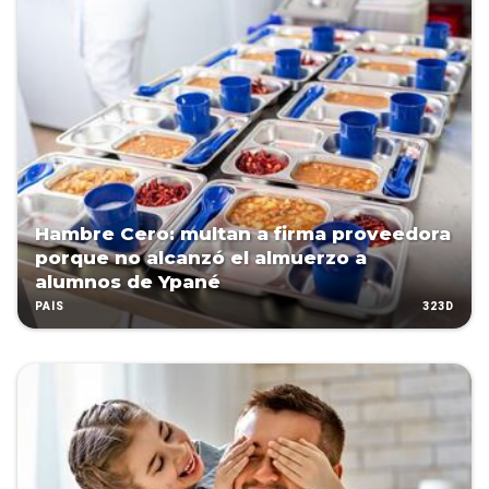
Hambre Cero: multan a firma proveedora
porque no alcanzó el almuerzo a
alumnos de Ypané
323D
PAÍS