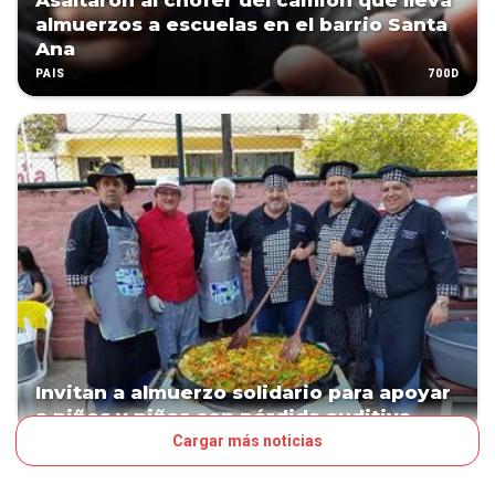
Asaltaron al chófer del camión que lleva
almuerzos a escuelas en el barrio Santa
Ana
700D
PAÍS
Invitan a almuerzo solidario para apoyar
a niños y niñas con pérdida auditiva
Cargar más noticias
726D
PAÍS