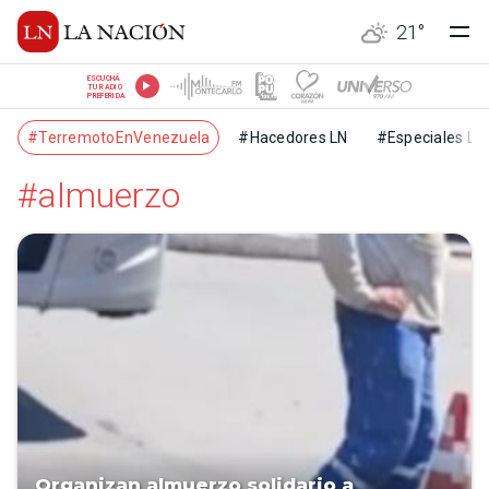
21
°
ESCUCHÁ
TU RADIO
PREFERIDA
#TerremotoEnVenezuela
#Hacedores LN
#Especiales LN
#almuerzo
Organizan almuerzo solidario a