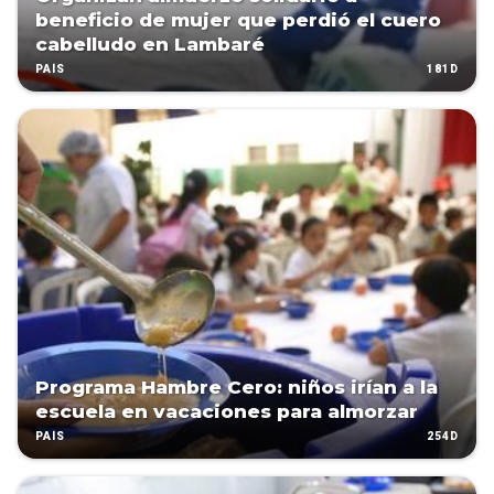
beneficio de mujer que perdió el cuero
cabelludo en Lambaré
181D
PAÍS
Programa Hambre Cero: niños irían a la
escuela en vacaciones para almorzar
254D
PAÍS