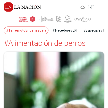
14
°
ESCUCHÁ
TU RADIO
PREFERIDA
#TerremotoEnVenezuela
#Hacedores LN
#Especiales LN
#Alimentación de perros