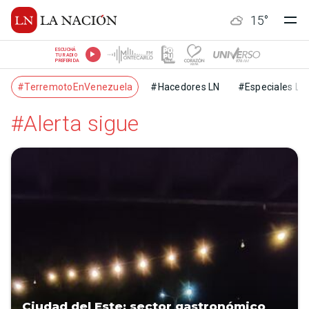
15
°
ESCUCHÁ
TU RADIO
PREFERIDA
#TerremotoEnVenezuela
#Hacedores LN
#Especiales LN
#Alerta sigue
Ciudad del Este: sector gastronómico