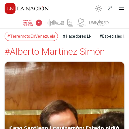
12
°
ESCUCHÁ
TU RADIO
PREFERIDA
#TerremotoEnVenezuela
#Hacedores LN
#Especiales LN
#Alberto Martínez Simón
Caso Santiago Leguizamón: Estado pidió