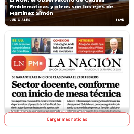
El RUN, el Observatorio de Causas
Emblemáticas y otros son los ejes de
Martínez Simón
169D
JUDICIALES
LN PM: edición del 19 de febrero
Cargar más noticias
169D
TAPA LNPM