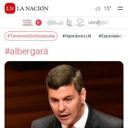
15
°
ESCUCHÁ
TU RADIO
PREFERIDA
#TerremotoEnVenezuela
#Hacedores LN
#Especiales LN
#albergará