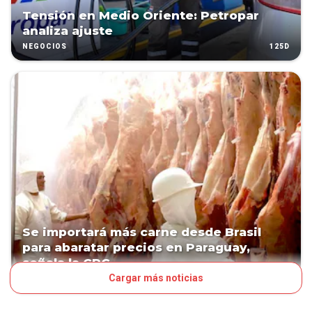
Tensión en Medio Oriente: Petropar
analiza ajuste
125D
NEGOCIOS
Se importará más carne desde Brasil
para abaratar precios en Paraguay,
señala la CPC
Cargar más noticias
214D
NEGOCIOS