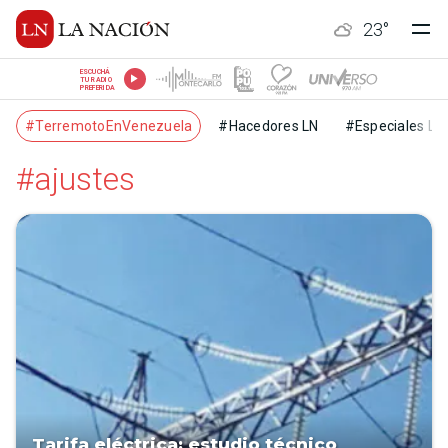
23
°
ESCUCHÁ
TU RADIO
PREFERIDA
#TerremotoEnVenezuela
#Hacedores LN
#Especiales LN
#ajustes
Tarifa eléctrica: estudio técnico