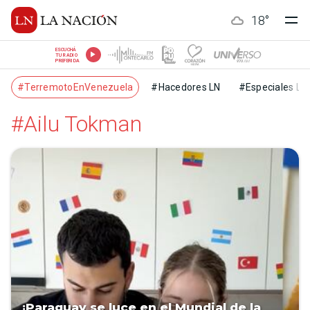
18
°
ESCUCHÁ
TU RADIO
PREFERIDA
#TerremotoEnVenezuela
#Hacedores LN
#Especiales LN
#Ailu Tokman
¡Paraguay se luce en el Mundial de la