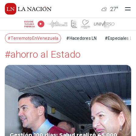
27
°
ESCUCHÁ
TU RADIO
PREFERIDA
#TerremotoEnVenezuela
#Hacedores LN
#Especiales LN
#ahorro al Estado
Gestión 100 días: Salud realizó 45.000