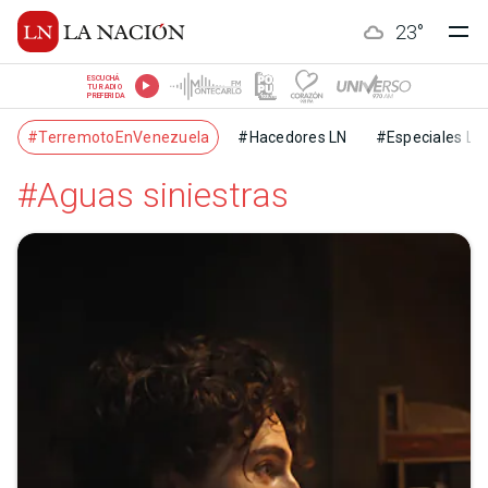
23
°
ESCUCHÁ
TU RADIO
PREFERIDA
#TerremotoEnVenezuela
#Hacedores LN
#Especiales LN
#Aguas siniestras