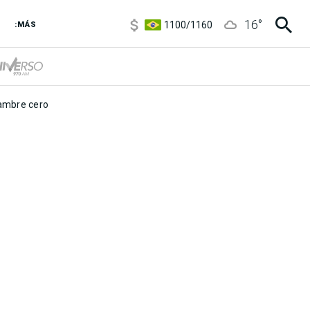
5900
/
5960
16
°
1100
/
1160
:MÁS
3,8
/
4
6850
/
7200
5900
/
5960
mbre cero