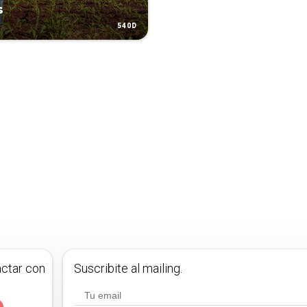
s
540D
actar con
Suscribite al mailing.