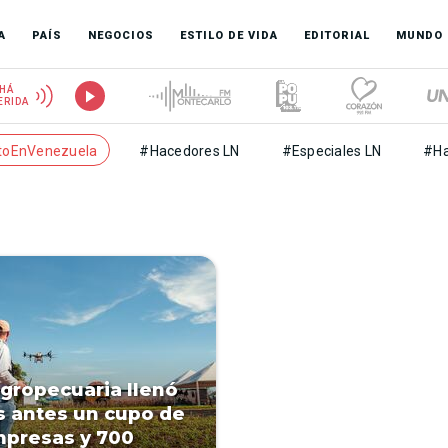
A
PAÍS
NEGOCIOS
ESTILO DE VIDA
EDITORIAL
MUNDO
HÁ
ERIDA
toEnVenezuela
#Hacedores LN
#Especiales LN
#Ha
agropecuaria llenó
 antes un cupo de
presas y 700