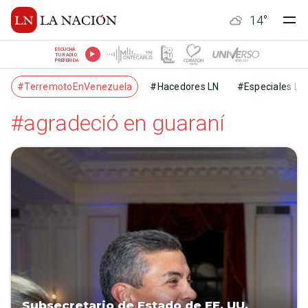
14
°
ESCUCHÁ
TU RADIO
PREFERIDA
#TerremotoEnVenezuela
#Hacedores LN
#Especiales LN
#agradeció en guaraní
Subsecretario de Estado de EE. UU.