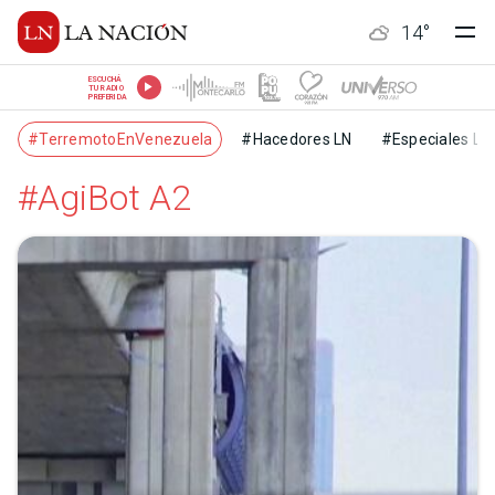
14
°
ESCUCHÁ
TU RADIO
PREFERIDA
#TerremotoEnVenezuela
#Hacedores LN
#Especiales LN
#AgiBot A2