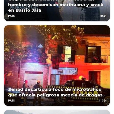
hombre y decomisan marihuana y crack
en Barrio Jara
86D
PAÍS
Senad desarticula foco de microtráfico
que ofrecía peligrosa mezcla de drogas
113D
PAÍS