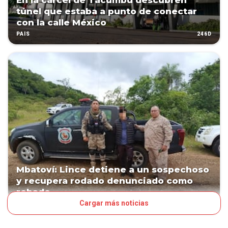
En la cárcel de Tacumbú descubren
túnel que estaba a punto de conectar
con la calle México
246D
PAÍS
Mbatoví: Lince detiene a un sospechoso
y recupera rodado denunciado como
robado
Cargar más noticias
266D
PAÍS