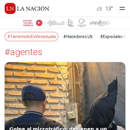
13
°
ESCUCHÁ
TU RADIO
PREFERIDA
#TerremotoEnVenezuela
#Hacedores LN
#Especiales LN
#agentes
Golpe al microtráfico: detienen a un