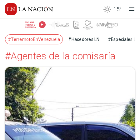
15
°
ESCUCHÁ
TU RADIO
PREFERIDA
#TerremotoEnVenezuela
#Hacedores LN
#Especiales LN
#Agentes de la comisaría