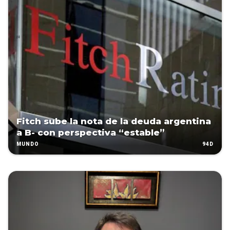
Fitch sube la nota de la deuda argentina
a B- con perspectiva “estable”
94D
MUNDO