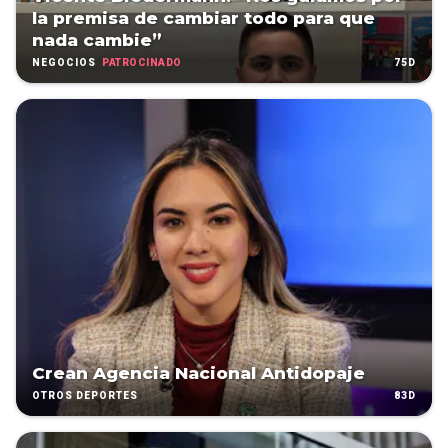
la premisa de cambiar todo para que
nada cambie”
PATROCINADO
75D
NEGOCIOS
Crean Agencia Nacional Antidopaje
83D
OTROS DEPORTES