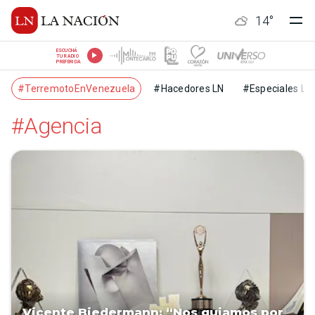
14
°
ESCUCHÁ
TU RADIO
PREFERIDA
#TerremotoEnVenezuela
#Hacedores LN
#Especiales LN
#Agencia
Vicente Biedermann: “Nos guiamos por