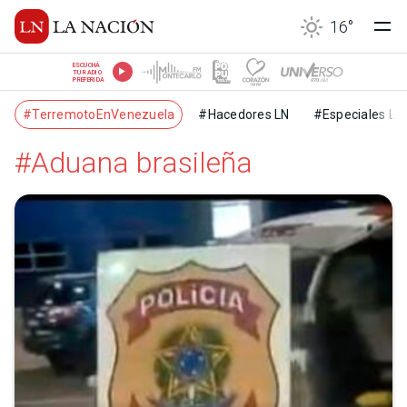
16
°
ESCUCHÁ
TU RADIO
PREFERIDA
#TerremotoEnVenezuela
#Hacedores LN
#Especiales LN
#Aduana brasileña