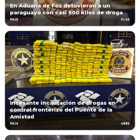
En Aduana de Foz detuvieron a un
paraguayo con casi 500 kilos de droga
416D
PAÍS
Incesante incautación de drogas en
control fronterizo del Puente de la
Amistad
688D
PAÍS