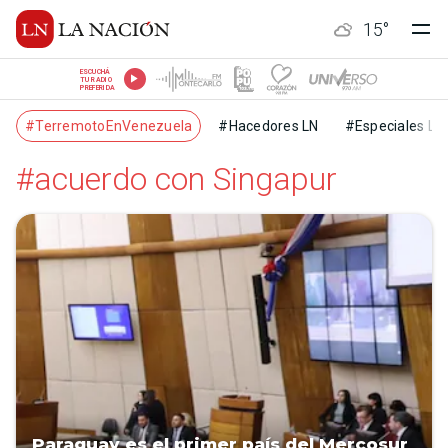
15
°
ESCUCHÁ
TU RADIO
PREFERIDA
#TerremotoEnVenezuela
#Hacedores LN
#Especiales LN
#acuerdo con Singapur
Paraguay es el primer país del Mercosur