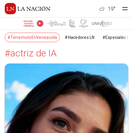
19
°
ESCUCHÁ
TU RADIO
PREFERIDA
#TerremotoEnVenezuela
#Hacedores LN
#Especiales LN
#actriz de IA