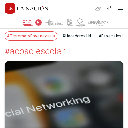
14
°
ESCUCHÁ
TU RADIO
PREFERIDA
#TerremotoEnVenezuela
#Hacedores LN
#Especiales LN
#acoso escolar