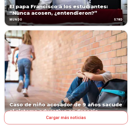
El papa Francisco a los estudiantes:
“Nunca acosen, ¿entendieron?”
578D
MUNDO
Caso de niño acosador de 9 años sacude
al sistema educativo en Croacia
Cargar más noticias
647D
MUNDO