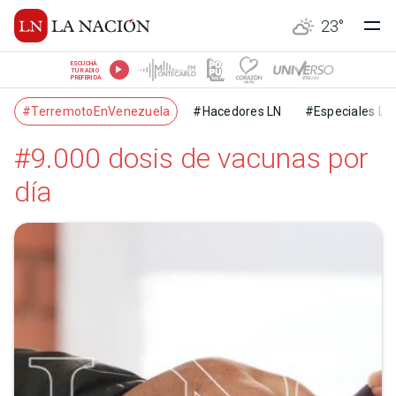
23
°
ESCUCHÁ
TU RADIO
PREFERIDA
#TerremotoEnVenezuela
#Hacedores LN
#Especiales LN
#9.000 dosis de vacunas por
día