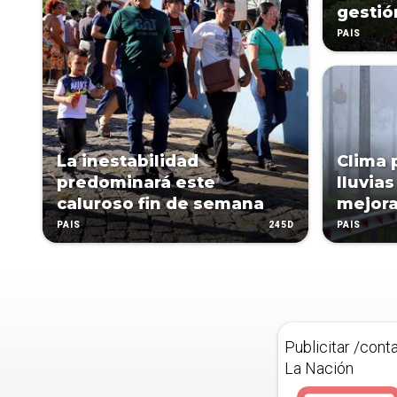
gestió
PAÍS
La inestabilidad
Clima 
predominará este
lluvias
caluroso fin de semana
mejora
245D
PAÍS
PAÍS
Publicitar /cont
La Nación