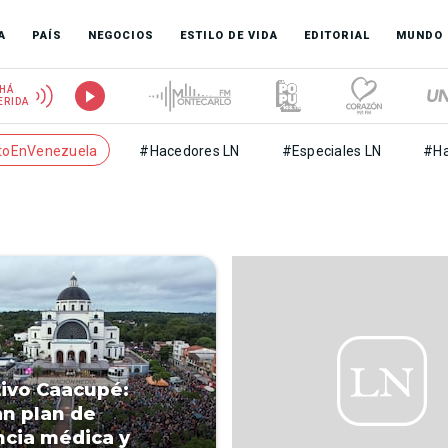
A
PAÍS
NEGOCIOS
ESTILO DE VIDA
EDITORIAL
MUNDO
HÁ
ERIDA
toEnVenezuela
#Hacedores LN
#Especiales LN
#Ha
ivo Caacupé:
n plan de
ncia médica y