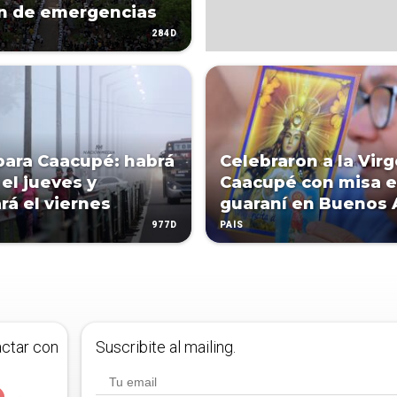
n de emergencias
284D
para Caacupé: habrá
Celebraron a la Vir
 el jueves y
Caacupé con misa 
rá el viernes
guaraní en Buenos 
977D
PAÍS
actar con
Suscribite al mailing.