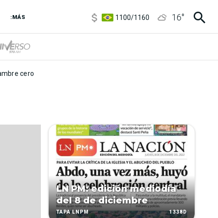
5900
/
5960
16
°
1100
/
1160
:MÁS
3,8
/
4
6850
/
7200
5900
/
5960
mbre cero
LN PM: edición mediodía
del 8 de diciembre
1338D
TAPA LNPM