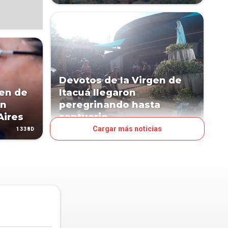
Devotos de la Virgen de
gen de
Itacuá llegaron
en
peregrinando hasta
Aires
santuario
Cargar más noticias
1338D
1338D
PAÍS