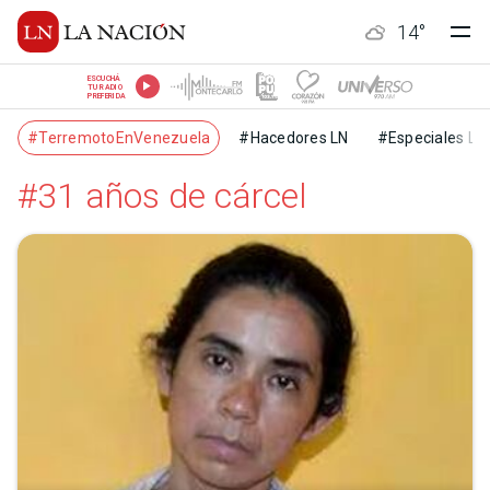
14
°
ESCUCHÁ
TU RADIO
PREFERIDA
#TerremotoEnVenezuela
#Hacedores LN
#Especiales LN
#31 años de cárcel