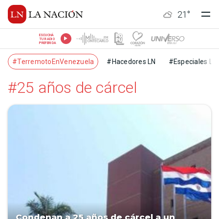
21
°
ESCUCHÁ
TU RADIO
PREFERIDA
#TerremotoEnVenezuela
#Hacedores LN
#Especiales LN
#25 años de cárcel
Condenan a 25 años de cárcel a un