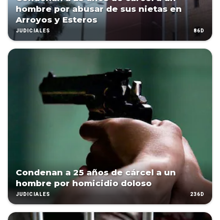
hombre por abusar de sus nietas en
Arroyos y Esteros
86D
JUDICIALES
Condenan a 25 años de cárcel a un
hombre por homicidio doloso
236D
JUDICIALES