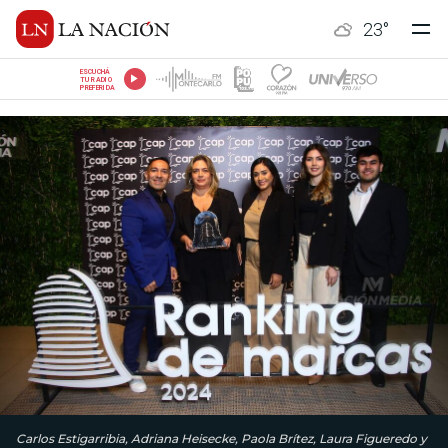
23
°
ESCUCHÁ
TU RADIO
PREFERIDA
Carlos Estigarribia, Adriana Heisecke, Paola Brítez, Laura Figueredo y