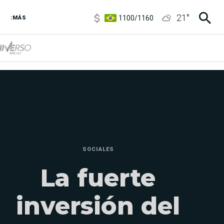
1100
/
1160
21
°
3,8
/
4
:MÁS
6850
/
7200
5900
/
5960
SOCIALES
La fuerte
inversión del