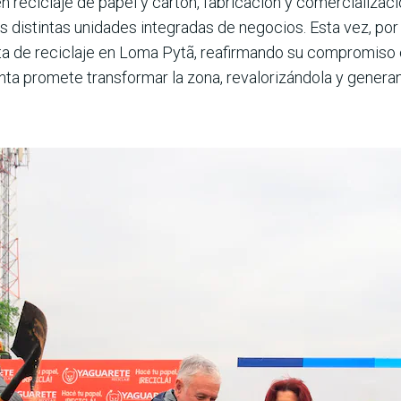
en reciclaje de papel y cartón, fabricación y comer­cializa
años distintas unidades integra­das de negocios. Esta vez, p
nta de reciclaje en Loma Pytã, reafirmando su compromiso c
lanta promete transformar la zona, revalorizándola y gener