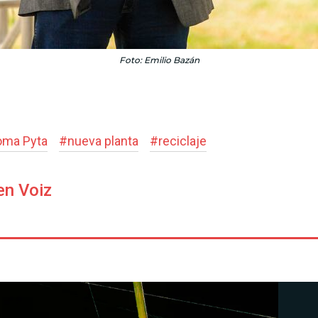
Foto: Emilio Bazán
oma Pyta
#
nueva planta
#
reciclaje
en Voiz