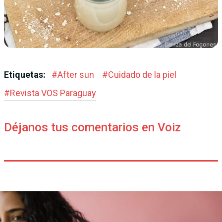
Etiquetas:
#
After sun
#
Cuidado de la piel
#
Revista VOS Paraguay
Déjanos tus comentarios en Voiz