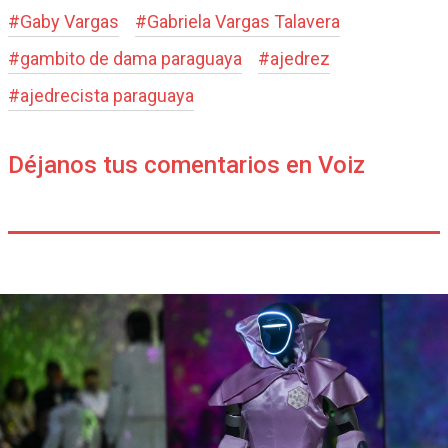
#
Gaby Vargas
#
Gabriela Vargas Talavera
#
gambito de dama paraguaya
#
ajedrez
#
ajedrecista paraguaya
Déjanos tus comentarios en Voiz