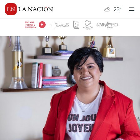
23
°
ESCUCHÁ
TU RADIO
PREFERIDA