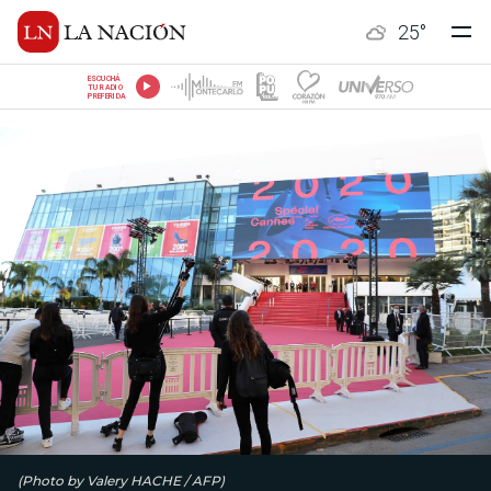
25
°
ESCUCHÁ
TU RADIO
PREFERIDA
(Photo by Valery HACHE / AFP)