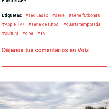
Fuente: AFP.
Etiquetas:
#
Ted Lasso
#
serie
#
serie futbolera
#
Apple TV+
#
serie de fútbol
#
cuarta temporada
#
cultura
#
cine
#
TV
Déjanos tus comentarios en Voiz