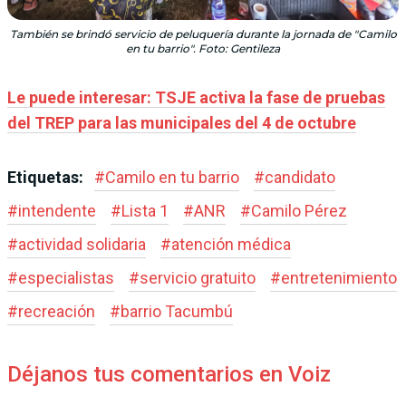
También se brindó servicio de peluquería durante la jornada de "Camilo
en tu barrio". Foto: Gentileza
Le puede interesar: TSJE activa la fase de pruebas
del TREP para las municipales del 4 de octubre
Etiquetas:
#
Camilo en tu barrio
#
candidato
#
intendente
#
Lista 1
#
ANR
#
Camilo Pérez
#
actividad solidaria
#
atención médica
#
especialistas
#
servicio gratuito
#
entretenimiento
#
recreación
#
barrio Tacumbú
Déjanos tus comentarios en Voiz