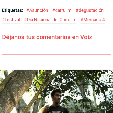
Etiquetas:
#
Asunción
#
carrulim
#
degustación
#
festival
#
Día Nacional del Carrulim
#
Mercado 4
Déjanos tus comentarios en Voiz