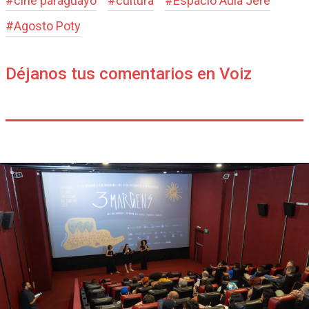
#
cine paraguayo
#
cultura
#
Espacio Aula Jeré
#
Agosto Poty
Déjanos tus comentarios en Voiz