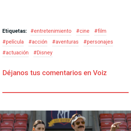
Etiquetas:
#
entretenimiento
#
cine
#
film
#
película
#
acción
#
aventuras
#
personajes
#
actuación
#
Disney
Déjanos tus comentarios en Voiz