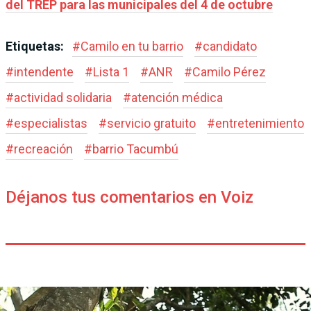
del TREP para las municipales del 4 de octubre
Etiquetas:
#
Camilo en tu barrio
#
candidato
#
intendente
#
Lista 1
#
ANR
#
Camilo Pérez
#
actividad solidaria
#
atención médica
#
especialistas
#
servicio gratuito
#
entretenimiento
#
recreación
#
barrio Tacumbú
Déjanos tus comentarios en Voiz