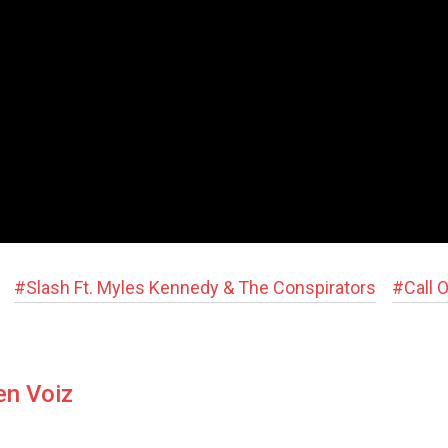
#
Slash Ft. Myles Kennedy & The Conspirators
#
Call 
en Voiz