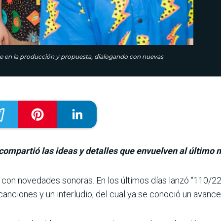
e en la producción y propuesta, dialogando con nuevas
 compartió las ideas y detalles que envuelven al último 
con novedades sono­ras. En los últimos días lanzó “110/22
anciones y un interludio, del cual ya se conoció un avance