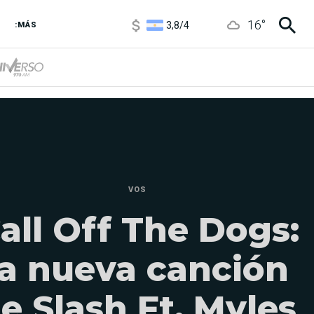
1100
/
1160
3,8
/
4
16
°
:MÁS
6850
/
7200
5900
/
5960
VOS
all Off The Dogs:
la nueva canción
e Slash Ft. Myles