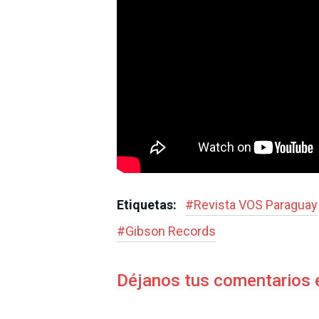
Etiquetas:
#
Revista VOS Paraguay
#
Gibson Records
Déjanos tus comentarios 