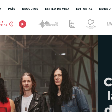
A
PAÍS
NEGOCIOS
ESTILO DE VIDA
EDITORIAL
MUNDO
HÁ
ERIDA
C
d