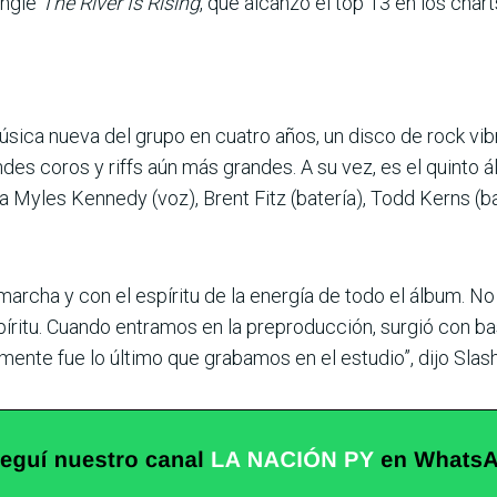
ingle
The River Is Rising
, que alcanzó el top 13 en los cha
sica nueva del grupo en cuatro años, un disco de rock vi
des coros y riffs aún más grandes. A su vez, es el quinto ál
 Myles Kennedy (voz), Brent Fitz (batería), Todd Kerns (baj
marcha y con el espíritu de la energía de todo el álbum. 
íritu. Cuando entramos en la preproducción, surgió con ba
mente fue lo último que grabamos en el estudio”, dijo Slas