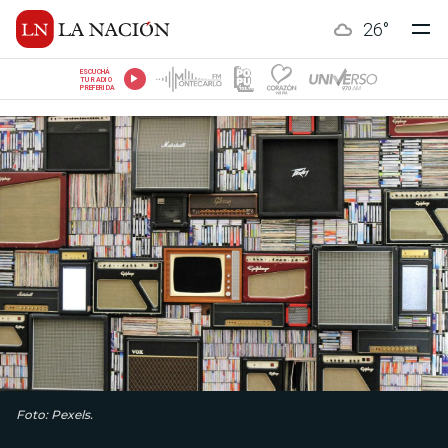
26
°
ESCUCHÁ
TU RADIO
PREFERIDA
Foto: Pexels.