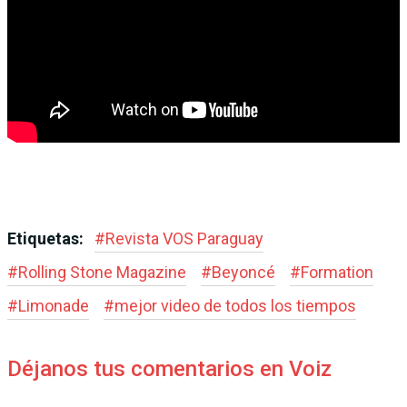
Etiquetas:
#
Revista VOS Paraguay
#
Rolling Stone Magazine
#
Beyoncé
#
Formation
#
Limonade
#
mejor video de todos los tiempos
Déjanos tus comentarios en Voiz