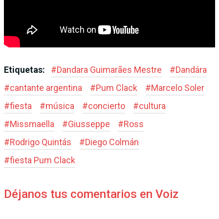
Etiquetas:
#
Dandara Guimarães Mestre
#
Dandára
#
cantante argentina
#
Pum Clack
#
Marcelo Soler
#
fiesta
#
música
#
concierto
#
cultura
#
Missmaella
#
Giusseppe
#
Ross
#
Rodrigo Quintás
#
Diego Colmán
#
fiesta Pum Clack
Déjanos tus comentarios en Voiz