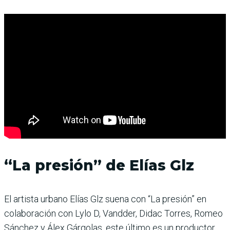
“La presión” de Elías Glz
El artista urbano Elías Glz suena con “La presión” en
colaboración con Lylo D, Vandder, Didac Torres, Romeo
Sánchez y Álex Gárgolas, este último es un productor