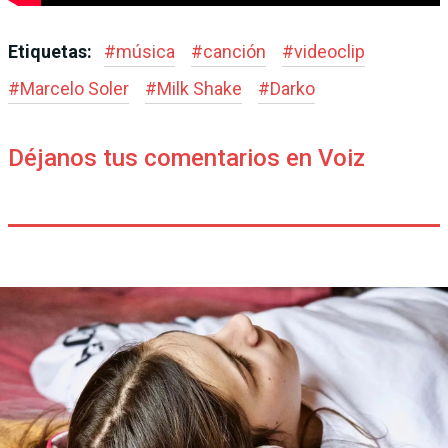
Etiquetas:
#
música
#
canción
#
videoclip
#
Marcelo Soler
#
Milk Shake
#
Darko
Déjanos tus comentarios en Voiz