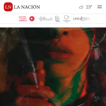
23
°
ESCUCHÁ
TU RADIO
PREFERIDA