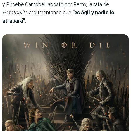
y Phoebe Campbell apostó por Remy, la rata de
Ratatouille
, argumentando que
“es ágil y nadie lo
atrapará”
.