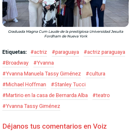
Graduada Magna Cum Laude de la prestigiosa Universidad Jesuita
Fordham de Nueva York
Etiquetas:
#
actriz
#
paraguaya
#
actriz paraguaya
#
Broadway
#
Yvanna
#
Yvanna Manuela Tassy Giménez
#
cultura
#
Michael Hoff­man
#
Stan­ley Tucci
#
Martirio en la casa de Bernarda Alba
#
teatro
#
Yvanna Tassy Giménez
Déjanos tus comentarios en Voiz