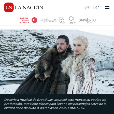
14
°
ESCUCHÁ
TU RADIO
PREFERIDA
De serie a musical de Broadway, anunció este martes su equipo de
producción, que tiene planes para llevar a los personajes clave de la
exitosa serie de culto a las tablas en 2023. Foto: HBO.