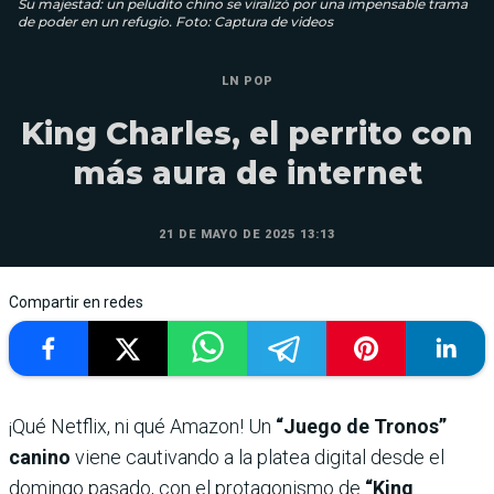
Su majestad: un peludito chino se viralizó por una impensable trama
de poder en un refugio. Foto: Captura de videos
LN POP
King Charles, el perrito con
más aura de internet
21 DE MAYO DE 2025 13:13
Compartir en redes
¡Qué Netflix, ni qué Amazon! Un
“Juego de Tronos”
canino
viene cautivando a la platea digital desde el
domingo pasado, con el protagonismo de
“King