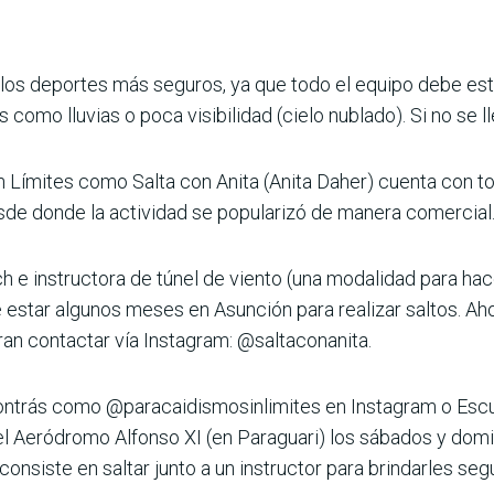
e los deportes más seguros, ya que todo el equipo debe es
como lluvias o poca visibilidad (cielo nublado). Si no se ll
 Límites como Salta con Anita (Anita Daher) cuenta con t
de donde la actividad se popularizó de manera comercial
h e instructora de túnel de viento (una modalidad para ha
e estar algunos meses en Asunción para realizar saltos. Ah
ran contactar vía Instagram: @saltaconanita.
ontrás como @paracaidismosinlimites en Instagram o Escu
 el Aeródromo Alfonso XI (en Paraguari) los sábados y dom
consiste en saltar junto a un instructor para brindarles se