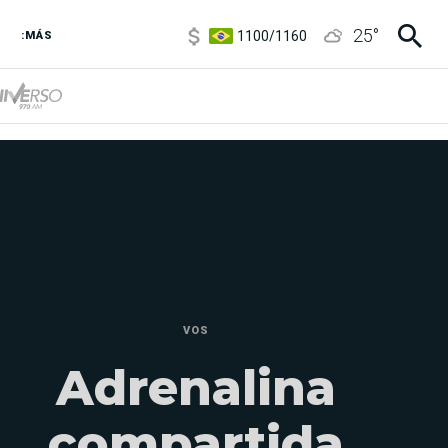
1100
/
1160
25
°
:MÁS
3,8
/
4
6850
/
7200
5900
/
5960
VOS
Adrenalina
compartida