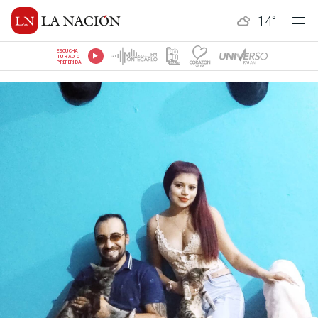
14
°
ESCUCHÁ
TU RADIO
PREFERIDA