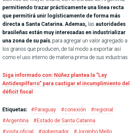
permitiendo trazar prácticamente una línea recta
que permitirá unir logísticamente de forma más
directa a Santa Catarina. Ademas,
las
autoridades
brasileñas están muy interesadas en industrializar
una zona de su país
, para agregar un valor agregado a
los granos que producen, de tal modo a exportar así
como el uso interno de materia prima de sus industrias.
Siga informado con: Núñez plantea la “Ley
Antidespilfarro” para castigar el incumplimiento del
déficit fiscal
Etiquetas:
#
Paraguay
#
conexión
#
regional
#
Argentina
#
Estado de Santa Catarina
#
visita oficial
#
gobernador
#
Jorginho Mello