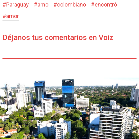
#
Paraguay
#
amo
#
colombiano
#
encontró
#
amor
Déjanos tus comentarios en Voiz