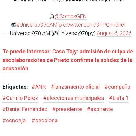
📺
@SomosGEN
📻
#Universo970AM
pic.twitter.com/9FPQmicn6l
— Universo 970 AM (@Universo970py)
August 6, 2026
Te puede interesar: Caso Tajy: admisión de culpa de
excolaboradores de Prieto confirma la solidez de la
acusación
Etiquetas:
#
ANR
#
lanzamiento oficial
#
campaña
#
Camilo Pérez
#
elecciones municipales
#
Lista 1
#
Daniel Fernández
#
presidente
#
aspirante
#
concejal
#
seccional