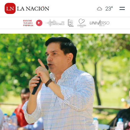
23
°
ESCUCHÁ
TU RADIO
PREFERIDA