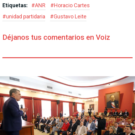
Etiquetas:
#
ANR
#
Horacio Cartes
#
unidad partidaria
#
Gustavo Leite
Déjanos tus comentarios en Voiz